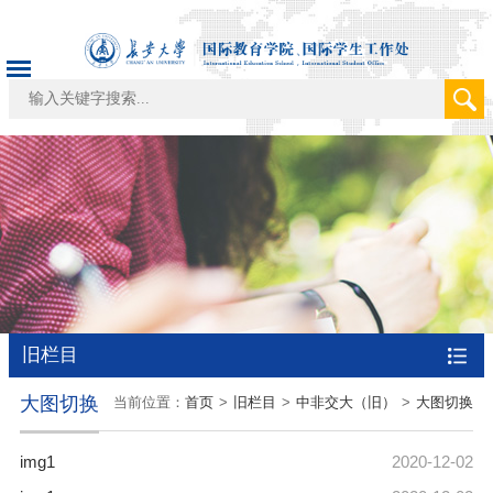
旧栏目
大图切换
当前位置：
首页
>
旧栏目
>
中非交大（旧）
>
大图切换
img1
2020-12-02