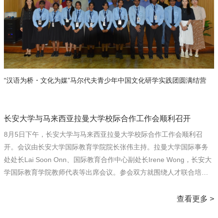
“汉语为桥・文化为媒”马尔代夫青少年中国文化研学实践团圆满结营
长安大学与马来西亚拉曼大学校际合作工作会顺利召开
8月5日下午，长安大学与马来西亚拉曼大学校际合作工作会顺利召
开。会议由长安大学国际教育学院院长张伟主持。拉曼大学国际事务
处处长Lai Soon Onn、国际教育合作中心副处长Irene Wong，长安大
学国际教育学院教师代表等出席会议。参会双方就围绕人才联合培
养、校企协作与产学研合作等进行深入交流。会上，张伟介绍了学校
在学科建设、国际学生培养与国际化办学等方面的情况。他表示，长
查看更多 >
安大学始终坚持开放办学的理念，致力于培养具备国际视野的人才，