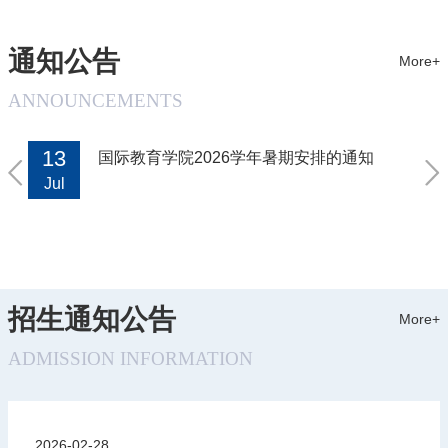
高度重视与拉曼大学的合作。期待双方能够实现优势互补、资源共
享，共同服务“一带一路”建设对人才培养的需求。Lai Soon Onn高度
通知公告
More+
评价长安大学在交通基础设施等领域的成就，并介绍拉曼大学的教育
体系与办学成果。他表示，拉曼大学高度重视对华合作，学校将全力
ANNOUNCEMENTS
推动两校合作，共同打造中马教育合作典范。会上，两校深入沟通联
合培养模式，结合马来西亚学制特点制定创新方案，并就校企协作培
13
1
国际教育学院2026学年暑期安排的通知
养国际学生等工作达成共识。 会场
Jul
J
招生通知公告
More+
ADMISSION INFORMATION
2026-02-28